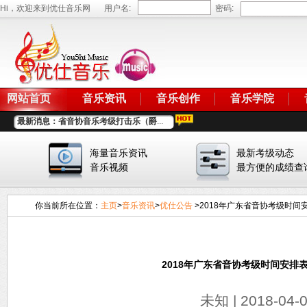
Hi，欢迎来到优仕音乐网
用户名:
密码:
网站首页
音乐资讯
音乐创作
音乐学院
最新消息：
省音协音乐考级打击乐（爵
...
2018年关于推荐和评选优秀...
2019年广州地区考级时间安...
海量音乐资讯
最新考级动态
2017年度省音协音乐考级委
...
音乐视频
最方便的成绩查
2017省音协考级委员会优秀
...
最新！省音协音乐考级通知
...
你当前所在位置：
主页
>
音乐资讯
>
优仕公告
>2018年广东省音协考级时间安
最新！2017省音协音乐考级
...
2018年春节放假通知...
2018年广东省音协考级时间...
2017年推荐和评选优秀园丁...
2018年广东省音协考级时间安排表
未知 | 2018-04-