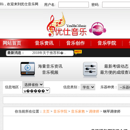
Hi，欢迎来到优仕音乐网
用户名:
密码:
网站首页
音乐资讯
音乐创作
音乐学院
最新消息：
2018年关于推荐和�...
省音协音乐考级�...
关于尤克里里考级...
海量音乐资讯
最新考级动态
最新！省音协音�...
音乐视频
最方便的成绩查
最新！2017省音协�...
2017省音协考级委�...
信息地区：
信息类别：
乐器种类：
广东省音乐家协会...
广东省音乐家协会...
2017年度省音协音�...
2019年广州地区考�...
你当前所在位置：
主页
>
音乐学院
>
音乐家教
>
调律师
> 钢琴调律师